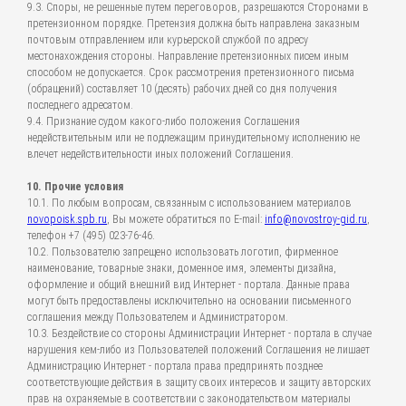
9.3. Споры, не решенные путем переговоров, разрешаются Сторонами в
претензионном порядке. Претензия должна быть направлена заказным
почтовым отправлением или курьерской службой по адресу
местонахождения стороны. Направление претензионных писем иным
способом не допускается. Срок рассмотрения претензионного письма
(обращений) составляет 10 (десять) рабочих дней со дня получения
последнего адресатом.
9.4. Признание судом какого-либо положения Соглашения
недействительным или не подлежащим принудительному исполнению не
влечет недействительности иных положений Соглашения.
10. Прочие условия
10.1. По любым вопросам, связанным с использованием материалов
novopoisk.spb.ru
, Вы можете обратиться по E-mail:
info@novostroy-gid.ru
,
телефон +7 (495) 023-76-46.
10.2. Пользователю запрещено использовать логотип, фирменное
наименование, товарные знаки, доменное имя, элементы дизайна,
оформление и общий внешний вид Интернет - портала. Данные права
могут быть предоставлены исключительно на основании письменного
соглашения между Пользователем и Администратором.
10.3. Бездействие со стороны Администрации Интернет - портала в случае
нарушения кем-либо из Пользователей положений Соглашения не лишает
Администрацию Интернет - портала права предпринять позднее
соответствующие действия в защиту своих интересов и защиту авторских
прав на охраняемые в соответствии с законодательством материалы