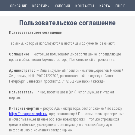
ОПИСАНИЕ
КВАРТИРЫ
УСЛОВИЯ
КОНТАКТЫ
КАРТА
ЕЩЕ
Пользовательское соглашение
Пользовательское соглашение
Термины, которые используются в настоящем документе, означают:
Соглашение
— настоящее пользовательское соглашение, определяющее
права и обязанности Администратора, Пользователей и третьих лиц.
Администратор
— Индивидуальный предприниматель Деревлев Николай
Федорович, ИНН 290121227898, расположенный по адресу г. Санкт-
Петербург, Заневский проспект д. 71/2 БЦ «Заневский каскад».
Пользователь
— лицо, посетившее и (или) использующее Интернет -
портал.
Интернет-портал
— ресурс Администратора, расположенный по адресу
https://novopoisk.spb.ru/
, предоставляющий Пользователям проверенные
и исчерпывающее данные обо всех новостройках — только строящихся
домах и объектах, уже сданных в эксплуатацию и всю необходимую
информацию о компаниях-застройщиках.