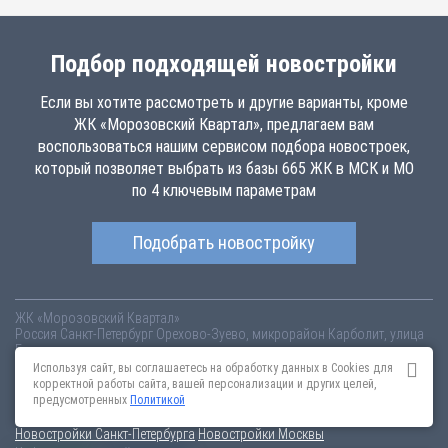
Подбор подходящей новостройки
Если вы хотите рассмотреть и другие варианты, кроме
ЖК «Морозовский Квартал», предлагаем вам
воспользоваться нашим сервисом подбора новостроек,
который позволяет выбрать из базы 665 ЖК в МСК и МО
по 4 ключевым параметрам
Подобрать новостройку
ЖК «Морозовский Квартал»
Россия
Санкт-Петербург
Орехово-Зуево, микрорайон Карболит, улица
Бондаренко
morozovskij-kvartal.novopoisk.msk.ru
Купить квартиру в новом жилом
Используя сайт, вы соглашаетесь на обработку данных в Cookies для
комплексе «Морозовский Квартал» от «ФинТрастОйл» в Орехово-
корректной работы сайта, вашей персонализации и других целей,
Зуево. Квартиры различных планировок от 1.77 млн рублей!
предусмотренных
Политикой
Новостройки Санкт-Петербурга
Новостройки Москвы