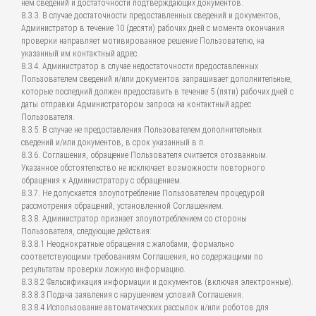
нем сведений и достаточности подтверждающих документов.
8.3.3. В случае достаточности предоставленных сведений и документов,
Администратор в течение 10 (десяти) рабочих дней с момента окончания
проверки направляет мотивированное решение Пользователю, на
указанный им контактный адрес.
8.3.4. Администратор в случае недостаточности предоставленных
Пользователем сведений и/или документов запрашивает дополнительные,
которые последний должен предоставить в течение 5 (пяти) рабочих дней с
даты отправки Администратором запроса на контактный адрес
Пользователя.
8.3.5. В случае не предоставления Пользователем дополнительных
сведений и/или документов, в срок указанный в п.
8.3.6. Соглашения, обращение Пользователя считается отозванным.
Указанное обстоятельство не исключает возможности повторного
обращения к Администратору с обращением.
8.3.7. Не допускается злоупотребление Пользователем процедурой
рассмотрения обращений, установленной Соглашением.
8.3.8. Администратор признает злоупотреблением со стороны
Пользователя, следующие действия:
8.3.8.1 Неоднократные обращения с жалобами, формально
соответствующими требованиям Соглашения, но содержащими по
результатам проверки ложную информацию.
8.3.8.2 Фальсификация информации и документов (включая электронные).
8.3.8.3 Подача заявления с нарушением условий Соглашения.
8.3.8.4 Использование автоматических рассылок и/или роботов для