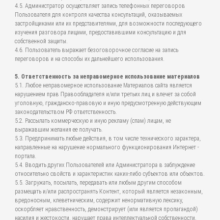
4.5. Администратор осуществляет запись телефонных переговоров
Пользователя для контроля качества консультаций, оказываемых
застройщиками или их представителями, для возможности последующего
изучения разговора лицами, предоставившими консультацию и для
собственной защиты.
4.6. Пользователь выражает безоговорочное согласие на запись
переговоров и на способы их дальнейшего использования.
5. Ответственность за неправомерное использование материалов
5.1. Любое неправомерное использование Материалов сайта является
нарушением прав Правообладателя и/или третьих лиц и влечет за собой
уголовную, гражданско-правовую и иную предусмотренную действующим
законодательством РФ ответственность.
5.2. Рассылать коммерческую и иную рекламу (спам) лицам, не
выражавшим желания ее получать.
5.3. Предпринимать любые действия, в том числе технического характера,
направленные на нарушение нормального функционирования Интернет -
портала.
5.4. Вводить других Пользователей или Администратора в заблуждение
относительно свойств и характеристик каких-либо субъектов или объектов.
5.5. Загружать, посылать, передавать или любым другим способом
размещать и/или распространять Контент, который является незаконным,
вредоносным, клеветническим, содержит ненормативную лексику,
оскорбляет нравственность, демонстрирует (или является пропагандой)
насилия и жестокости, нарушает права интеллектуальной собственности,