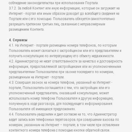
соблюдение законодательства при использовании Портала.
3.7.2. За любой Контент или иную информацию, которые он загружает на
Интернет - портал или иным образом доводит до всеобщего сведения на
Портале или с его помощью. Пользователь обязуется самостоятельно
разрешать претензии третьих лиц, связанные с неправомерным
размещением Контента.
4. Сервисы
4.1. На Интернет - портале размещены номера телефонов, по которым
Пользователь может связаться с застройщиком или его представителем и
получить консультацию по интересующему его объекту недвижимости.
4.2. Администратор не несет ответственности за качество и достоверность
информации, предоставляемой застройщиками или их уполномоченными
представителями Пользователю при звонке последнего по номерам,
размещенным на Интернет - портале.
4.3. Совершая звонок на номера телефона, указанный на Интернет -
портале, Пользователь соглашается с тем, что застройщик или его
уполномоченный представитель, оказавший консультацию, может
использовать номер телефона Пользователя и другую информацию,
полученную в ходе разговора, для последующего информирования
Пользователя об имеющихся предложениях.
4.4. Пользователь уведомлен и дает согласие на то, что Администратор
ведет запись всех телефонных переговоров при совершении вызова по
номерам, указанным на Интернет – портале, в том числе при оставлении
контактного номера телефона с помощью кнопки обратной связи.