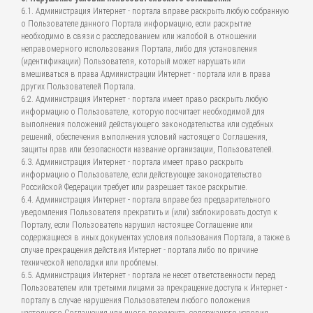
6.1. Администрация Интернет - портала вправе раскрыть любую собранную
о Пользователе данного Портала информацию, если раскрытие
необходимо в связи с расследованием или жалобой в отношении
неправомерного использования Портала, либо для установления
(идентификации) Пользователя, который может нарушать или
вмешиваться в права Администрации Интернет - портала или в права
других Пользователей Портала.
6.2. Администрация Интернет - портала имеет право раскрыть любую
информацию о Пользователе, которую посчитает необходимой для
выполнения положений действующего законодательства или судебных
решений, обеспечения выполнения условий настоящего Соглашения,
защиты прав или безопасности название организации, Пользователей.
6.3. Администрация Интернет - портала имеет право раскрыть
информацию о Пользователе, если действующее законодательство
Российской Федерации требует или разрешает такое раскрытие.
6.4. Администрация Интернет - портала вправе без предварительного
уведомления Пользователя прекратить и (или) заблокировать доступ к
Порталу, если Пользователь нарушил настоящее Соглашение или
содержащиеся в иных документах условия пользования Портала, а также в
случае прекращения действия Интернет - портала либо по причине
технической неполадки или проблемы.
6.5. Администрация Интернет - портала не несет ответственности перед
Пользователем или третьими лицами за прекращение доступа к Интернет -
порталу в случае нарушения Пользователем любого положения