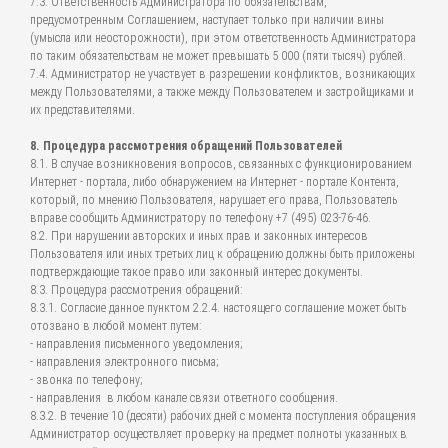
7.3. Ответственность Администратора по обязательствам,
предусмотренным Соглашением, наступает только при наличии вины
(умысла или неосторожности), при этом ответственность Администратора
по таким обязательствам не может превышать 5 000 (пяти тысяч) рублей.
7.4. Администратор не участвует в разрешении конфликтов, возникающих
между Пользователями, а также между Пользователем и застройщиками и
их представителями.
8. Процедура рассмотрения обращений Пользователей
8.1. В случае возникновения вопросов, связанных с функционированием
Интернет - портала, либо обнаружением на Интернет - портале Контента,
который, по мнению Пользователя, нарушает его права, Пользователь
вправе сообщить Администратору по телефону +7 (495) 023-76-46.
8.2. При нарушении авторских и иных прав и законных интересов
Пользователя или иных третьих лиц к обращению должны быть приложены
подтверждающие такое право или законный интерес документы.
8.3. Процедура рассмотрения обращений:
8.3.1. Согласие данное пунктом 2.2.4. настоящего соглашение может быть
отозвано в любой момент путем:
- направления письменного уведомления;
- направления электронного письма;
- звонка по телефону;
- направления в любом канале связи ответного сообщения.
8.3.2. В течение 10 (десяти) рабочих дней с момента поступления обращения
Администратор осуществляет проверку на предмет полноты указанных в