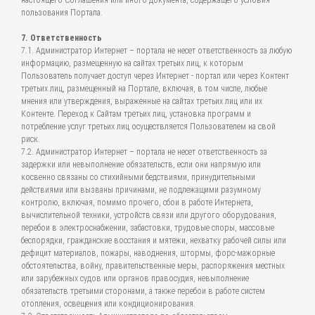
настоящего Соглашения или иного документа, содержащего условия
пользования Портала.
7. Ответственность
7.1. Администратор Интернет – портала не несет ответственность за любую
информацию, размещенную на сайтах третьих лиц, к которым
Пользователь получает доступ через Интернет - портал или через Контент
третьих лиц, размещенный на Портале, включая, в том числе, любые
мнения или утверждения, выраженные на сайтах третьих лиц или их
Контенте. Переход к Сайтам третьих лиц, установка программ и
потребление услуг третьих лиц осуществляется Пользователем на свой
риск.
7.2. Администратор Интернет – портала не несет ответственность за
задержки или невыполнение обязательств, если они напрямую или
косвенно связаны со стихийными бедствиями, принудительными
действиями или вызваны причинами, не подлежащими разумному
контролю, включая, помимо прочего, сбои в работе Интернета,
вычислительной техники, устройств связи или другого оборудования,
перебои в электроснабжении, забастовки, трудовые споры, массовые
беспорядки, гражданские восстания и мятежи, нехватку рабочей силы или
дефицит материалов, пожары, наводнения, штормы, форс-мажорные
обстоятельства, войну, правительственные меры, распоряжения местных
или зарубежных судов или органов правосудия, невыполнение
обязательств третьими сторонами, а также перебои в работе систем
отопления, освещения или кондиционирования.