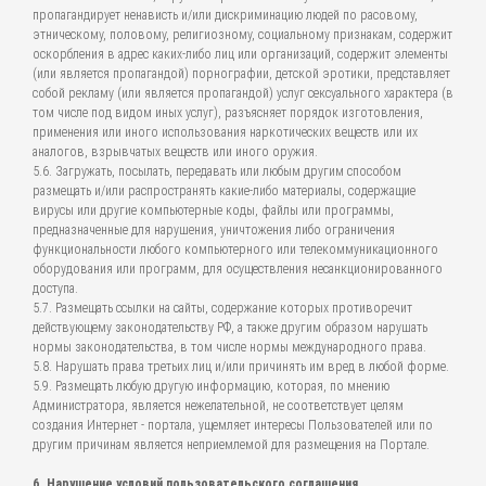
пропагандирует ненависть и/или дискриминацию людей по расовому,
этническому, половому, религиозному, социальному признакам, содержит
оскорбления в адрес каких-либо лиц или организаций, содержит элементы
(или является пропагандой) порнографии, детской эротики, представляет
собой рекламу (или является пропагандой) услуг сексуального характера (в
том числе под видом иных услуг), разъясняет порядок изготовления,
применения или иного использования наркотических веществ или их
аналогов, взрывчатых веществ или иного оружия.
5.6. Загружать, посылать, передавать или любым другим способом
размещать и/или распространять какие-либо материалы, содержащие
вирусы или другие компьютерные коды, файлы или программы,
предназначенные для нарушения, уничтожения либо ограничения
функциональности любого компьютерного или телекоммуникационного
оборудования или программ, для осуществления несанкционированного
доступа.
5.7. Размещать ссылки на сайты, содержание которых противоречит
действующему законодательству РФ, а также другим образом нарушать
нормы законодательства, в том числе нормы международного права.
5.8. Нарушать права третьих лиц и/или причинять им вред в любой форме.
5.9. Размещать любую другую информацию, которая, по мнению
Администратора, является нежелательной, не соответствует целям
создания Интернет - портала, ущемляет интересы Пользователей или по
другим причинам является неприемлемой для размещения на Портале.
6. Нарушение условий пользовательского соглашения