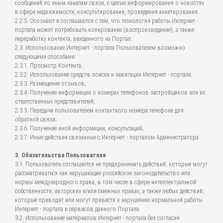
сообщений по иным каналам связи, с целью информирования о новостях
в сфере недвижимости, консультирования, проведения анкетирования.
2.2.5. Осознают и соглашаются с тем, что технология работы Интернет -
портала может потребовать копирование (воспроизведение), а также
переработку контента, введенного на Портал.
2.3. Использование Интернет - портала Пользователем возможно
следующими способами:
2.3.1. Просмотр Контента;
2.3.2. Использование средств поиска и навигации Интернет - портала;
2.3.3. Размещение отзывов;
2.3.4. Получение информации о номерах телефонов застройщиков или их
ответственных представителей;
2.3.5. Передача пользователем контактного номера телефона для
обратной связи;
2.3.6. Получение иной информации, консультаций;
2.3.7. Иные действия связанные с Интернет - порталом Администратора.
3. Обязательства Пользователя
3.1. Пользователь соглашается не предпринимать действий, которые могут
рассматриваться как нарушающие российское законодательство или
нормы международного права, в том числе в сфере интеллектуальной
собственности, авторских и/или смежных правах, а также любых действий,
которые приводят или могут привести к нарушению нормальной работы
Интернет - портала и сервисов данного Портала.
3.2. Использование материалов Интернет - портала без согласия