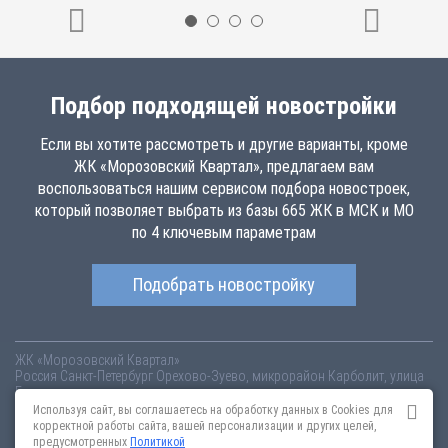
Подбор подходящей новостройки
Если вы хотите рассмотреть и другие варианты, кроме
ЖК «Морозовский Квартал», предлагаем вам
воспользоваться нашим сервисом подбора новостроек,
который позволяет выбрать из базы 665 ЖК в МСК и МО
по 4 ключевым параметрам
Подобрать новостройку
ЖК «Морозовский Квартал»
Россия
Санкт-Петербург
Орехово-Зуево, микрорайон Карболит, улица
Бондаренко
morozovskij-kvartal.novopoisk.msk.ru
Купить квартиру в новом жилом
Используя сайт, вы соглашаетесь на обработку данных в Cookies для
комплексе «Морозовский Квартал» от «ФинТрастОйл» в Орехово-
корректной работы сайта, вашей персонализации и других целей,
Зуево. Квартиры различных планировок от 1.77 млн рублей!
предусмотренных
Политикой