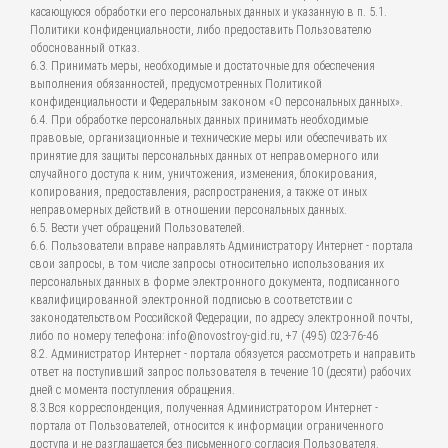
касающуюся обработки его персональных данных и указанную в п. 5.1.
Политики конфиденциальности, либо предоставить Пользователю
обоснованный отказ.
6.3. Принимать меры, необходимые и достаточные для обеспечения
выполнения обязанностей, предусмотренных Политикой
конфиденциальности и Федеральным законом «О персональных данных».
6.4. При обработке персональных данных принимать необходимые
правовые, организационные и технические меры или обеспечивать их
принятие для защиты персональных данных от неправомерного или
случайного доступа к ним, уничтожения, изменения, блокирования,
копирования, предоставления, распространения, а также от иных
неправомерных действий в отношении персональных данных.
6.5. Вести учет обращений Пользователей.
6.6. Пользователи вправе направлять Администратору Интернет - портала
свои запросы, в том числе запросы относительно использования их
персональных данных в форме электронного документа, подписанного
квалифицированной электронной подписью в соответствии с
законодательством Российской Федерации, по адресу электронной почты,
либо по номеру телефона: info@novostroy-gid.ru, +7 (495) 023-76-46
8.2. Администратор Интернет - портала обязуется рассмотреть и направить
ответ на поступивший запрос пользователя в течение 10 (десяти) рабочих
дней с момента поступления обращения.
8.3.Вся корреспонденция, полученная Администратором Интернет -
портала от Пользователей, относится к информации ограниченного
доступа и не разглашается без письменного согласия Пользователя.