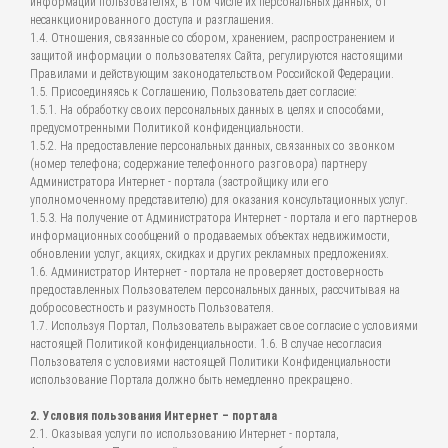
информации пользователях, в том числе их персональных данных, от
несанкционированного доступа и разглашения.
1.4. Отношения, связанные со сбором, хранением, распространением и
защитой информации о пользователях Сайта, регулируются настоящими
Правилами и действующим законодательством Российской Федерации.
1.5. Присоединяясь к Соглашению, Пользователь дает согласие:
1.5.1. На обработку своих персональных данных в целях и способами,
предусмотренными Политикой конфиденциальности.
1.5.2. На предоставление персональных данных, связанных со звонком
(номер телефона; содержание телефонного разговора) партнеру
Администратора Интернет - портала (застройщику или его
уполномоченному представителю) для оказания консультационных услуг.
1.5.3. На получение от Администратора Интернет - портала и его партнеров
информационных сообщений о продаваемых объектах недвижимости,
обновлении услуг, акциях, скидках и других рекламных предложениях.
1.6. Администратор Интернет - портала не проверяет достоверность
предоставленных Пользователем персональных данных, рассчитывая на
добросовестность и разумность Пользователя.
1.7. Используя Портал, Пользователь выражает свое согласие с условиями
настоящей Политикой конфиденциальности. 1.6. В случае несогласия
Пользователя с условиями настоящей Политики Конфиденциальности
использование Портала должно быть немедленно прекращено.
2. Условия пользования Интернет – портала
2.1. Оказывая услуги по использованию Интернет - портала,